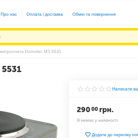
Про нас
Оплата і доставка
Обмін та повернення
лектроплита Domotec MS 5531
 5531
Написати ві
290
грн.
00
немає у наявності
Додати до переліку п