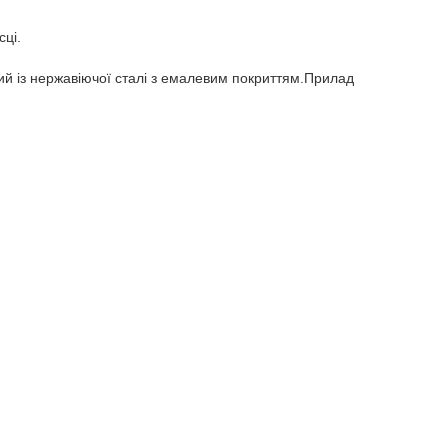
сці.
ний із нержавіючої сталі з емалевим покриттям.Прилад