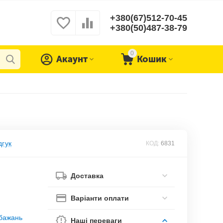
+380(67)512-70-45
+380(50)487-38-79
0
Акаунт
Кошик
дгук
КОД:
6831
Доставка
Варіанти оплати
обажань
Наші переваги