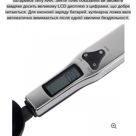
батарейок типу ААА. Зняти точні показання ви зможете
завдяки досить великому LCD дисплею з цифрами, що добре
читаються. Для економії заряду батарей, кулінарна ложка ваги
автоматично вимикається після однієї хвилини бездіяльності.