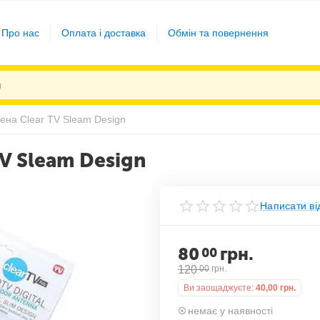
Про нас
Оплата і доставка
Обмін та повернення
ена Clear TV Sleam Design
V Sleam Design
Написати ві
80
грн.
00
120
00
грн.
Ви заощаджуєте:
40,00
грн.
немає у наявності