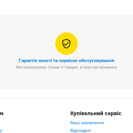
Гарантія якості та сервісне обслуговування
Ми пропонуємо тільки ті товари, в яких ми впевнені
ам
Купівельний сервіс
Дивіться свої улюблені трансляції мережевих шоу! Clear TV на
телевізійної приставки телевізора.
Ваші замовлення
ту
Відкладені