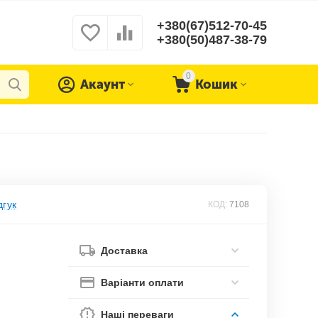
+380(67)512-70-45
+380(50)487-38-79
0
Акаунт
Кошик
дгук
КОД:
7108
Доставка
Варіанти оплати
Наші переваги