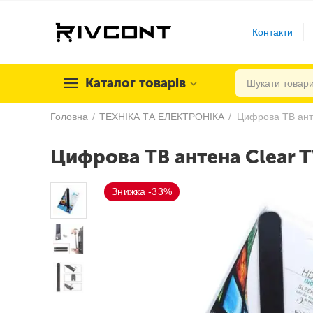
Контакти
Каталог товарів
Головна
/
ТЕХНІКА ТА ЕЛЕКТРОНІКА
/
Цифрова ТВ ант
Цифрова ТВ антена Clear T
Знижка -33%