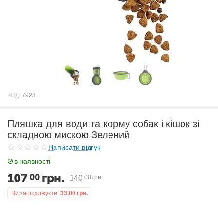
КОД:
7923
Пляшка для води та корму собак і кішок зі
складною мискою Зелений
Написати відгук
в наявності
107
грн.
00
140
00
грн.
Ви заощаджуєте:
33,00
грн.