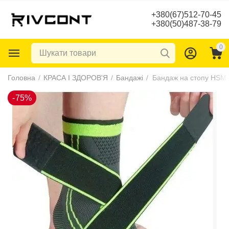
+380(67)512-70-45
+380(50)487-38-79
0
-75%
Головна
/
КРАСА І ЗДОРОВ'Я
/
Бандажі
/
Бандаж на стопу HSM