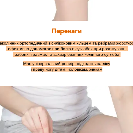
Переваги
аколінник ортопедичний з силіконовим кільцем та ребрами жорсткос
ефективно допомагає при болю в суглобах при розтягуванні,
забоях, травмах та захворюваннях колінного суглоба.
Має універсальний розмір, підходить на ліву
і праву ногу дітям, чоловікам, жінкам