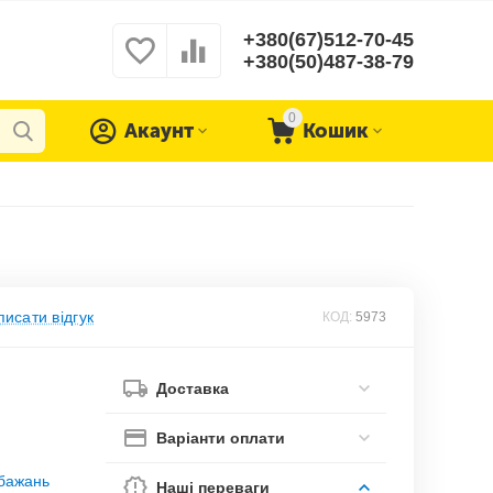
+380(67)512-70-45
+380(50)487-38-79
0
Акаунт
Кошик
исати відгук
КОД:
5973
Доставка
Варіанти оплати
обажань
Наші переваги