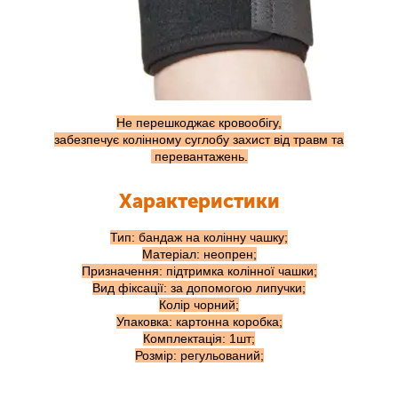
Не перешкоджає кровообігу,
забезпечує колінному суглобу захист від травм та
перевантажень.
Характеристики
Тип: бандаж на колінну чашку;
Матеріал: неопрен;
Призначення: підтримка колінної чашки;
Вид фіксації: за допомогою липучки;
Колір чорний;
Упаковка: картонна коробка;
Комплектація: 1шт;
Розмір: регульований;