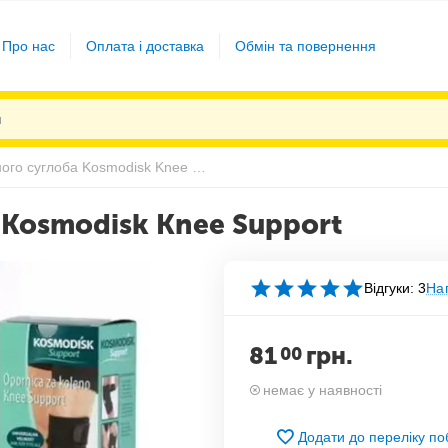
Про нас
Оплата і доставка
Обмін та повернення
Бандаж колінного суглоба Kosmodisk Knee Support
 Kosmodisk Knee Support
Відгуки: 3
Нап
81
грн.
00
немає у наявності
Додати до переліку п