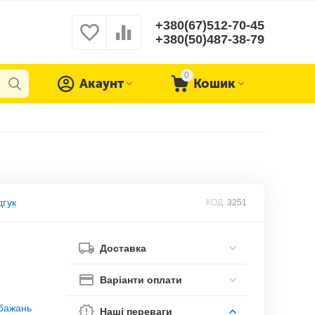
+380(67)512-70-45
+380(50)487-38-79
0
Акаунт
Кошик
дгук
КОД:
3251
Доставка
Варіанти оплати
обажань
Наші переваги