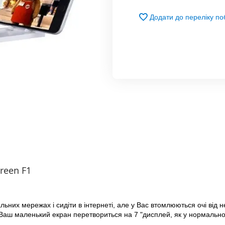
Додати до переліку п
reen F1
альних мережах і сидіти в інтернеті, але у Вас втомлюються очі від
Ваш маленький екран перетвориться на 7 "дисплей, як у нормальн