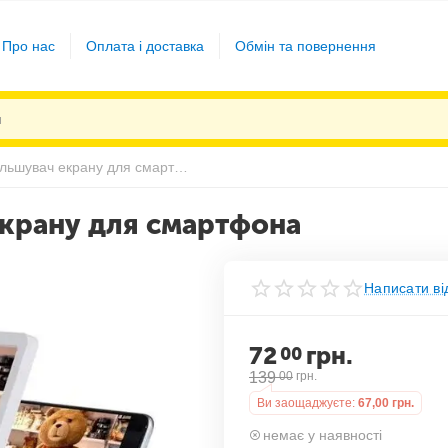
Про нас
Оплата і доставка
Обмін та повернення
3D Підставка-збільшувач екрану для смартфона
екрану для смартфона
Написати ві
72
грн.
00
139
00
грн.
Ви заощаджуєте:
67,00
грн.
немає у наявності