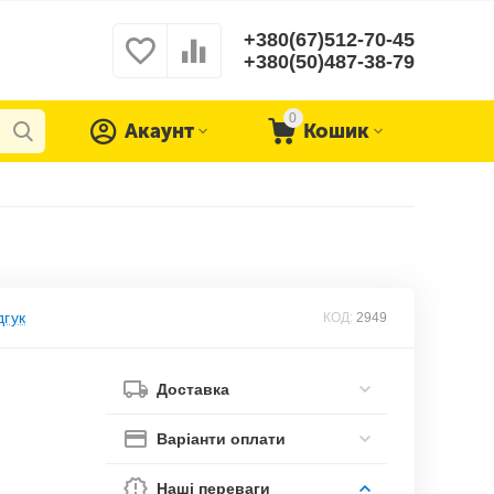
+380(67)512-70-45
+380(50)487-38-79
0
Акаунт
Кошик
дгук
КОД:
2949
Доставка
Варіанти оплати
Наші переваги