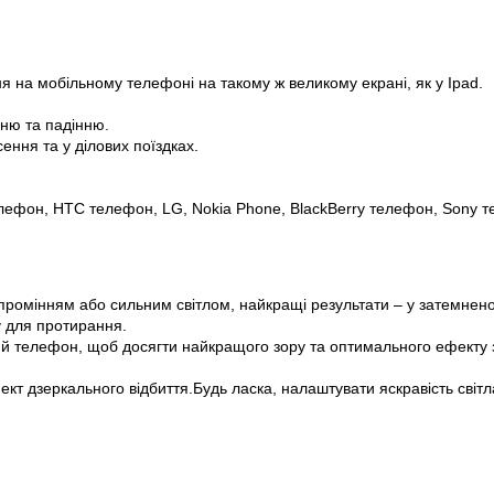
 на мобільному телефоні на такому ж великому екрані, як у Ipad.
нню та падінню.
ння та у ділових поїздках.
 телефон, HTC телефон, LG, Nokia Phone, BlackBerry телефон, Sony
промінням або сильним світлом, найкращі результати – у затемнен
у для протирання.
ий телефон, щоб досягти найкращого зору та оптимального ефекту 
кт дзеркального відбиття.Будь ласка, налаштувати яскравість світл