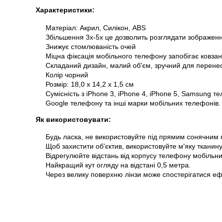
Характеристики:
Матеріал: Акрил, Силікон, ABS
Збільшення 3x-5x це дозволить розглядати зображення
Знижує стомлюваність очей
Міцна фіксація мобільного телефону запобігає ковза
Складаний дизайн, малий об'єм, зручний для перенесе
Колір чорний
Розмір: 18,0 х 14,2 х 1,5 см
Сумісність з iPhone 3, iPhone 4, iPhone 5, Samsung
Google телефону та інші марки мобільних телефонів.
Як використовувати:
Будь ласка, не використовуйте під прямим сонячним 
Щоб захистити об'єктив, використовуйте м'яку тканин
Відрегулюйте відстань від корпусу телефону мобільн
Найкращий кут огляду на відстані 0,5 метра.
Через велику поверхню лінзи може спостерігатися ефе