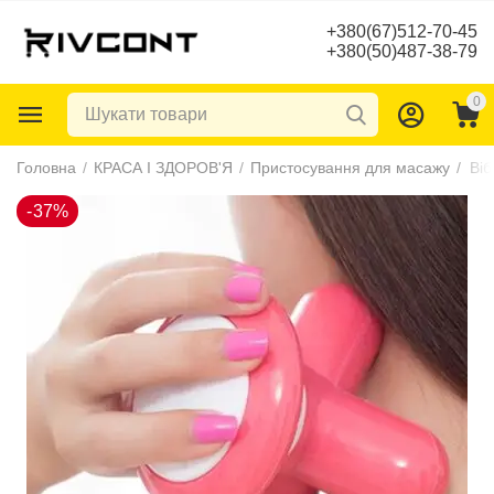
+380(67)512-70-45
+380(50)487-38-79
0
-37%
Головна
/
КРАСА І ЗДОРОВ'Я
/
Пристосування для масажу
/
Ві