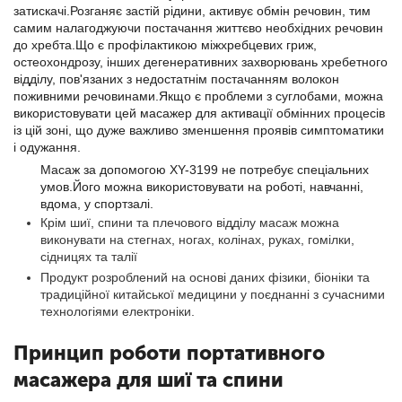
затискачі.Розганяє застій рідини, активує обмін речовин, тим
самим налагоджуючи постачання життєво необхідних речовин
до хребта.Що є профілактикою міжхребцевих гриж,
остеохондрозу, інших дегенеративних захворювань хребетного
відділу, пов'язаних з недостатнім постачанням волокон
поживними речовинами.Якщо є проблеми з суглобами, можна
використовувати цей масажер для активації обмінних процесів
із цій зоні, що дуже важливо зменшення проявів симптоматики
і одужання.
Масаж за допомогою XY-3199 не потребує спеціальних
умов.Його можна використовувати на роботі, навчанні,
вдома, у спортзалі.
Крім шиї, спини та плечового відділу масаж можна
виконувати на стегнах, ногах, колінах, руках, гомілки,
сідницях та талії
Продукт розроблений на основі даних фізики, біоніки та
традиційної китайської медицини у поєднанні з сучасними
технологіями електроніки.
Принцип роботи портативного
масажера для шиї та спини