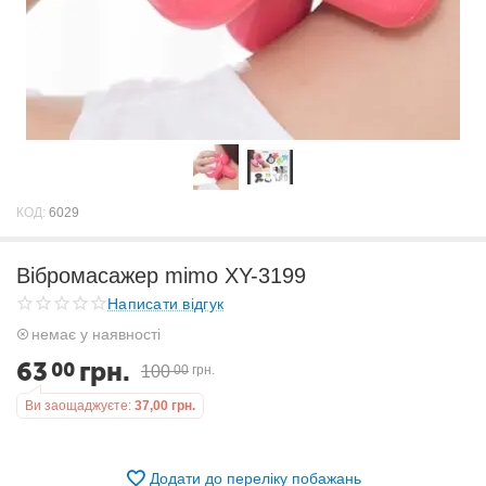
КОД:
6029
Вібромасажер mimo XY-3199
Написати відгук
немає у наявності
63
грн.
00
100
00
грн.
Ви заощаджуєте:
37,00
грн.
Додати до переліку побажань