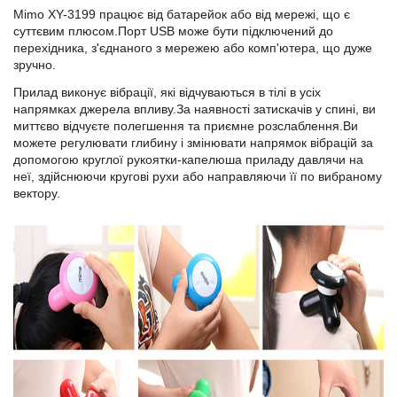
Mimo XY-3199 працює від батарейок або від мережі, що є
суттєвим плюсом.Порт USB може бути підключений до
перехідника, з'єднаного з мережею або комп'ютера, що дуже
зручно.
Прилад виконує вібрації, які відчуваються в тілі в усіх
напрямках джерела впливу.За наявності затискачів у спині, ви
миттєво відчуєте полегшення та приємне розслаблення.Ви
можете регулювати глибину і змінювати напрямок вібрацій за
допомогою круглої рукоятки-капелюша приладу давлячи на
неї, здійснюючи кругові рухи або направляючи її по вибраному
вектору.