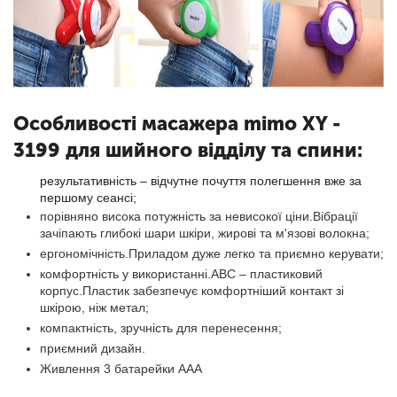
Особливості масажера mimo XY -
3199 для шийного відділу та спини:
результативність – відчутне почуття полегшення вже за
першому сеансі;
порівняно висока потужність за невисокої ціни.Вібрації
зачіпають глибокі шари шкіри, жирові та м'язові волокна;
ергономічність.Приладом дуже легко та приємно керувати;
комфортність у використанні.АВС – пластиковий
корпус.Пластик забезпечує комфортніший контакт зі
шкірою, ніж метал;
компактність, зручність для перенесення;
приємний дизайн.
Живлення 3 батарейки AAA