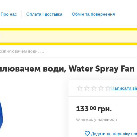
Про нас
Оплата і доставка
Обмін та повернення
Вентилятор ручний з розпилювачем води, Water Spray Fan Синій
илювачем води, Water Spray Fan
Написати ві
133
грн.
00
немає у наявності
Додати до переліку п