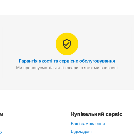
Гарантія якості та сервісне обслуговування
Ми пропонуємо тільки ті товари, в яких ми впевнені
ам
Купівельний сервіс
Ваші замовлення
альність
вентилятора і можливість розпилення води
для створ
дається з невеликого корпусу з
вентилятором і резервуаром
для 
ту
Відкладені