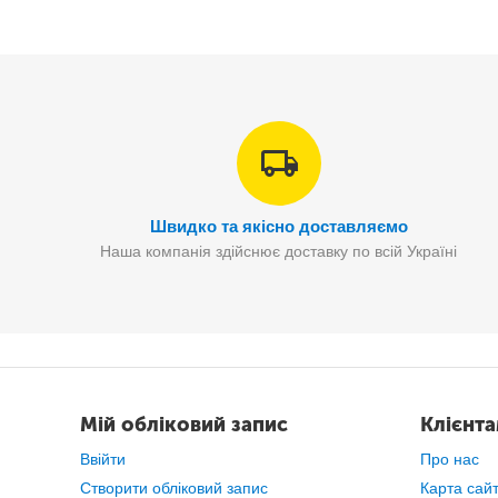
Швидко та якісно доставляємо
Наша компанія здійснює доставку по всій Україні
Мій обліковий запис
Клієнт
Ввійти
Про нас
Поєднує в собі
функціон
Скла
Створити обліковий запис
Карта сай