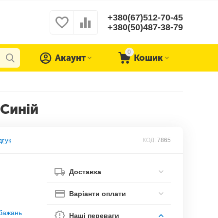
+380(67)512-70-45
+380(50)487-38-79
0
Акаунт
Кошик
 Синій
дгук
КОД:
7865
Доставка
Варіанти оплати
обажань
Наші переваги