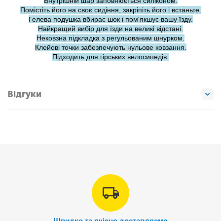
Внутрішній шар заповнюється силіконом.
Помістіть його на своє сидіння, закріпіть його і встаньте.
Гелева подушка вбирає шок і пом'якшує вашу їзду.
Найкращий вибір для їзди на великі відстані.
Нековзна підкладка з регульованим шнурком.
Клейові точки забезпечують нульове ковзання.
Підходить для гірських велосипедів.
Відгуки
Швидко та якісно доставляємо