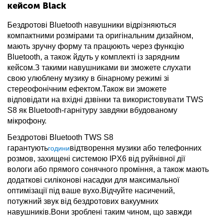
кейсом Black
Бездротові Bluetooth навушники відрізняються
компактними розмірами та оригінальним дизайном,
мають зручну форму та працюють через функцію
Bluetooth, а також йдуть у комплекті із зарядним
кейсом.З такими навушниками ви зможете слухати
свою улюблену музику в бінарному режимі зі
стереофонічним ефектом.Також ви зможете
відповідати на вхідні дзвінки та використовувати TWS
S8 як Bluetooth-гарнітуру завдяки вбудованому
мікрофону.
Бездротові Bluetooth TWS S8
гарантують
відтворення музики або телефонних
години
розмов, захищені системою IPX6 від руйнівної дії
вологи або прямого сонячного проміння, а також мають
додаткові силіконові насадки для максимальної
оптимізації під ваше вухо.Відчуйте насичений,
потужний звук від бездротових вакуумних
навушників.Вони зроблені таким чином, що завжди