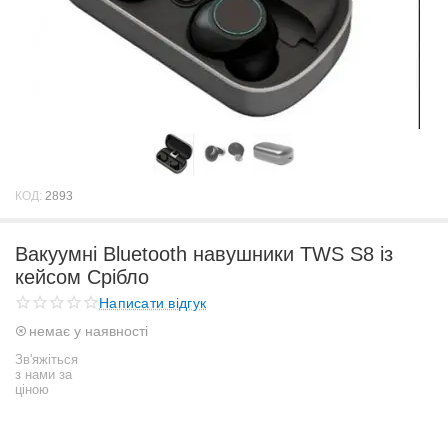
КОД:
2893
Вакуумні Bluetooth навушники TWS S8 із
кейсом Срібло
Написати відгук
немає у наявності
Зв'яжіться
з нами за
ціною