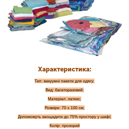
Характеристика:
Тип: вакуумні пакети для одягу;
Вид: багаторазовий;
Матеріал: латекс;
Розміри: 70 х 100 см;
Допоможуть заощадити до 75% простору у шафі;
Колір: прозорий