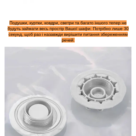
Подушки, куртки, ковдри, светри та багато іншого тепер не
будуть займати весь простір Вашої шафи. Потрібно лише 30
секунд, щоб раз і назавжди вирішити питання збереженням
речей.