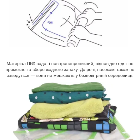
Матеріал ПВХ водо- і повітронепроникний, відповідно одяг не
промокне та вбере жодного запаху. До речі, насекомі також не
заведуться — вони не мешкають у безповітряній середовищі.