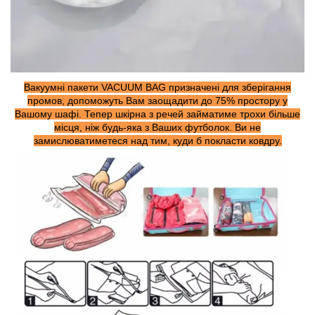
Вакуумні пакети VACUUM BAG призначені для зберігання
промов, допоможуть Вам заощадити до 75% простору у
Вашому шафі. Тепер шкірна з речей займатиме трохи більше
місця, ніж будь-яка з Ваших футболок. Ви не
замислюватиметеся над тим, куди б покласти ковдру.