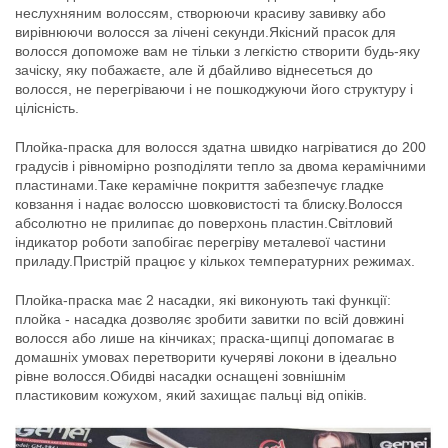
неслухняним волоссям, створюючи красиву завивку або
вирівнюючи волосся за лічені секунди.Якісний прасок для
волосся допоможе вам не тільки з легкістю створити будь-яку
зачіску, яку побажаєте, але й дбайливо віднесеться до
волосся, не перегріваючи і не пошкоджуючи його структуру і
цілісність.
Плойка-праска для волосся здатна швидко нагріватися до 200
градусів і рівномірно розподіляти тепло за двома керамічними
пластинами.Таке керамічне покриття забезпечує гладке
ковзання і надає волоссю шовковистості та блиску.Волосся
абсолютно не прилипає до поверхонь пластин.Світловий
індикатор роботи запобігає перегріву металевої частини
приладу.Пристрій працює у кількох температурних режимах.
Плойка-праска має 2 насадки, які виконують такі функції:
плойка - насадка дозволяє зробити завитки по всій довжині
волосся або лише на кінчиках; праска-щипці допомагає в
домашніх умовах перетворити кучеряві локони в ідеально
рівне волосся.Обидві насадки оснащені зовнішнім
пластиковим кожухом, який захищає пальці від опіків.