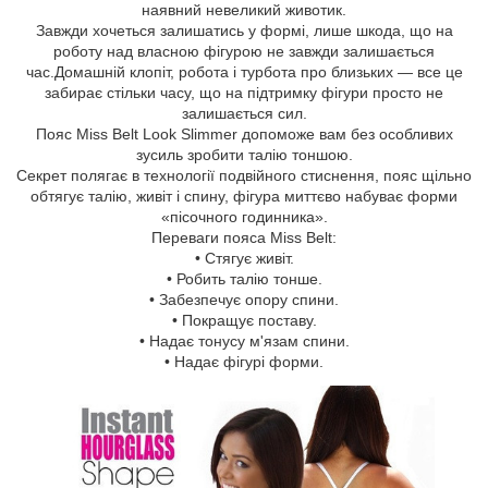
наявний невеликий животик.
Завжди хочеться залишатись у формі, лише шкода, що на
роботу над власною фігурою не завжди залишається
час.Домашній клопіт, робота і турбота про близьких — все це
забирає стільки часу, що на підтримку фігури просто не
залишається сил.
Пояс Miss Belt Look Slimmer допоможе вам без особливих
зусиль зробити талію тоншою.
Секрет полягає в технології подвійного стиснення, пояс щільно
обтягує талію, живіт і спину, фігура миттєво набуває форми
«пісочного годинника».
Переваги пояса Miss Belt:
• Стягує живіт.
• Робить талію тонше.
• Забезпечує опору спини.
• Покращує поставу.
• Надає тонусу м'язам спини.
• Надає фігурі форми.