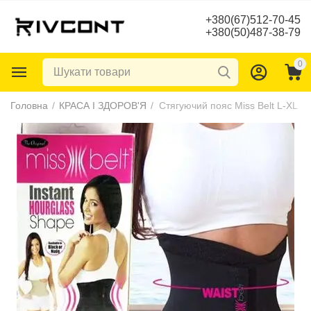
+380(67)512-70-45
+380(50)487-38-79
0
Головна
/
КРАСА І ЗДОРОВ'Я
/
Стягуючий пояс Miss Belt L-XL