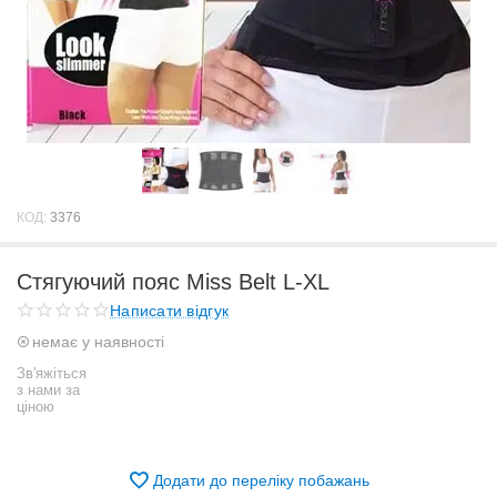
КОД:
3376
Стягуючий пояс Miss Belt L-XL
Написати відгук
немає у наявності
Зв'яжіться
з нами за
ціною
Додати до переліку побажань