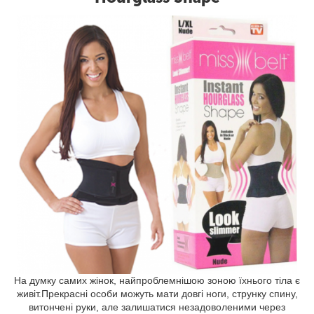
На думку самих жінок, найпроблемнішою зоною їхнього тіла є
живіт.Прекрасні особи можуть мати довгі ноги, струнку спину,
витончені руки, але залишатися незадоволеними через