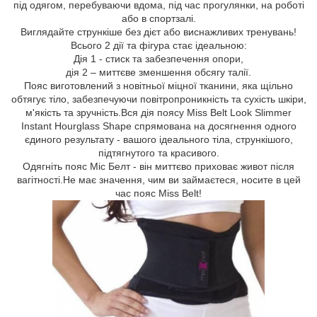
під одягом, перебуваючи вдома, під час прогулянки, на роботі
або в спортзалі.
Виглядайте стрункіше без дієт або виснажливих тренувань!
Всього 2 дії та фігура стає ідеальною:
Дія 1 - стиск та забезпечення опори,
дія 2 – миттєве зменшення обсягу талії.
Пояс виготовлений з новітньої міцної тканини, яка щільно
обтягує тіло, забезпечуючи повітропроникність та сухість шкіри,
м'якість та зручність.Вся дія поясу Miss Belt Look Slimmer
Instant Hourglass Shape спрямована на досягнення одного
єдиного результату - вашого ідеального тіла, стрункішого,
підтягнутого та красивого.
Одягніть пояс Міс Белт - він миттєво приховає живот після
вагітності.Не має значення, чим ви займаєтеся, носите в цей
час пояс Miss Belt!