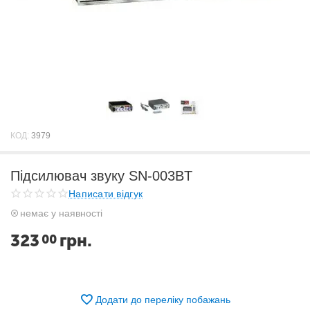
КОД:
3979
Підсилювач звуку SN-003BT
Написати відгук
немає у наявності
323
грн.
00
Додати до переліку побажань