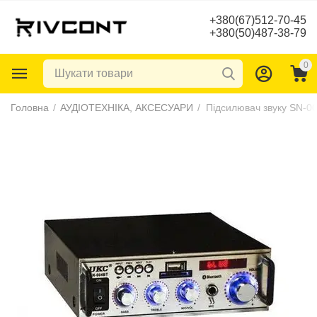
+380(67)512-70-45
+380(50)487-38-79
0
Головна
/
АУДІОТЕХНІКА, АКСЕСУАРИ
/
Підсилювач звуку SN-0