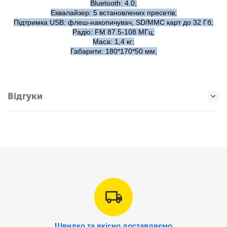
Bluetooth: 4.0;
Еквалайзер: 5 встановлених пресетів;
Підтримка USB: флеш-накопичувач, SD/MMC карт до 32 Гб;
Радіо: FM 87.5-108 МГц;
Маса: 1,4 кг;
Габарити: 180*170*50 мм;
Відгуки
Швидко та якісно доставляємо