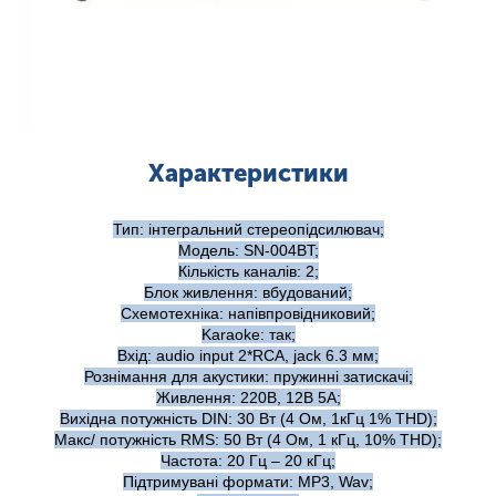
Характеристики
Тип: інтегральний стереопідсилювач;
Модель: SN-004BT;
Кількість каналів: 2;
Блок живлення: вбудований;
Схемотехніка: напівпровідниковий;
Karaoke: так;
Вхід: audio input 2*RCA, jack 6.3 мм;
Рознімання для акустики: пружинні затискачі;
Живлення: 220В, 12В 5A;
Вихідна потужність DIN: 30 Вт (4 Ом, 1кГц 1% THD);
Макс/ потужність RMS: 50 Вт (4 Ом, 1 кГц, 10% THD);
Частота: 20 Гц – 20 кГц;
Підтримувані формати: MP3, Wav;