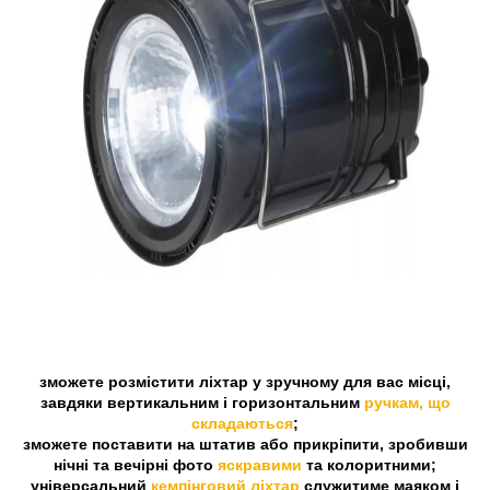
зможете розмістити ліхтар у зручному для вас місці,
завдяки вертикальним і горизонтальним
ручкам, що
складаються
;
зможете поставити на штатив або прикріпити, зробивши
нічні та вечірні фото
яскравими
та колоритними;
універсальний
кемпінговий ліхтар
служитиме маяком і