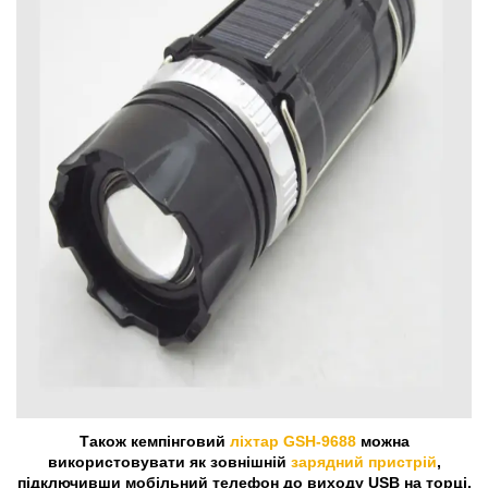
Також кемпінговий
ліхтар GSH-9688
можна
використовувати як зовнішній
зарядний пристрій
,
підключивши мобільний телефон до виходу USB на торці.