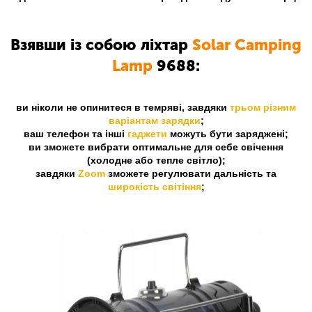
Взявши із собою ліхтар
Solar Camping
Lamp
9688:
ви ніколи не опинитеся в темряві, завдяки
трьом різним
варіантам зарядки
;
ваш телефон та інші
гаджети
можуть бути заряджені;
ви зможете вибрати оптимальне для себе свічення
(холодне або тепле світло);
завдяки
Zoom
зможете регулювати дальність та
широкість світіння
;