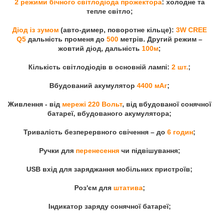
2 режими бічного світлодіода прожектора
: холодне та
тепле світло;
Діод із зумом
(авто-димер, поворотне кільце):
3W CREE
Q5
дальність променя до
500
метрів. Другий режим –
жовтий діод, дальність
100м
;
Кількість світлодіодів в основній лампі:
2 шт.
;
Вбудований акумулятор
4400 мАг
;
Живлення - від
мережі 220 Вольт
, від вбудованої сонячної
батареї, вбудованого акумулятора;
Тривалість безперервного свічення – до
6 годин
;
Ручки для
перенесення
чи підвішування;
USB вхід для заряджання мобільних пристроїв;
Роз'єм для
штатива
;
Індикатор заряду сонячної батареї;