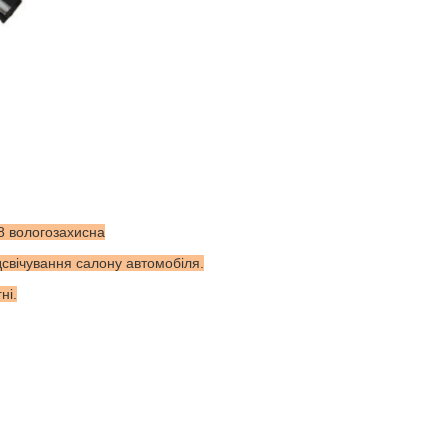
8 вологозахисна
дсвічування салону автомобіля.
ні.