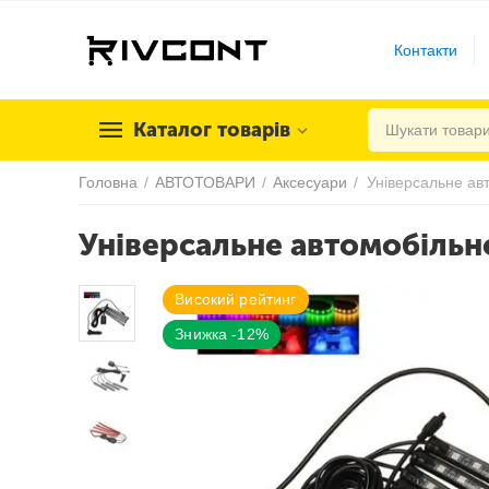
Контакти
Каталог товарів
Головна
/
АВТОТОВАРИ
/
Аксесуари
/
Універсальне автомобільн
Високий рейтинг
Знижка -12%