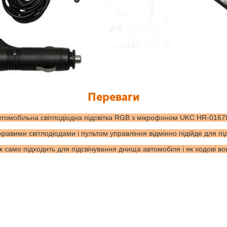
Переваги
втомобільна світлодіодна підсвітка RGB з мікрофоном UKC HR-0167
кравими світлодіодами і пультом управління відмінно підійде для пі
к само підходить для підсвічування днища автомобіля і як ходові вог