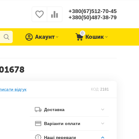
+380(67)512-70-45
+380(50)487-38-79
0
Акаунт
Кошик
-01678
исати відгук
КОД:
2181
Доставка
Варіанти оплати
Наші переваги