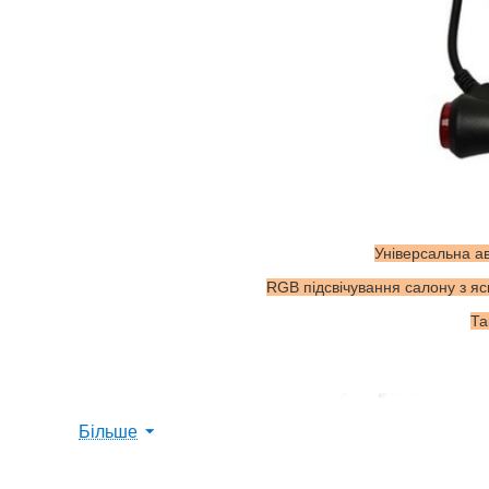
Універсальна а
RGB підсвічування салону з яс
Та
Більше