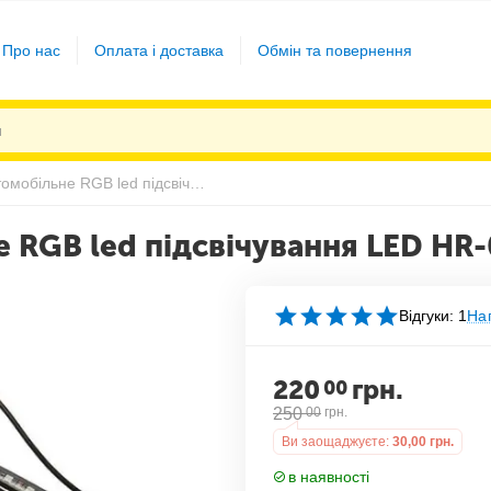
Про нас
Оплата і доставка
Обмін та повернення
Універсальне автомобільне RGB led підсвічування LED HR-01678
е RGB led підсвічування LED HR
Відгуки: 1
Нап
220
грн.
00
250
00
грн.
Ви заощаджуєте:
30,00
грн.
в наявності