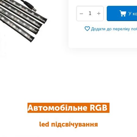
+
−
У к
Додати до переліку п
Автомобільне RGB
led підсвічування