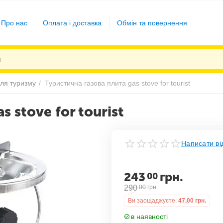
Про нас
Оплата і доставка
Обмін та повернення
ля туризму
/
Туристична газова плита gas stove for tourist
 stove for tourist
Написати ві
243
грн.
00
290
00
грн.
Ви заощаджуєте:
47,00
грн.
в наявності