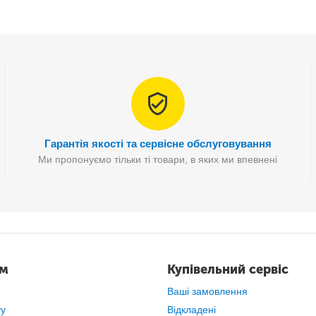
Гарантія якості та сервісне обслуговування
Ми пропонуємо тільки ті товари, в яких ми впевнені
ам
Купівельний сервіс
Ваші замовлення
ту
Відкладені
а використовує з
газовим балоном із бутаном
, щоб розпалити вог