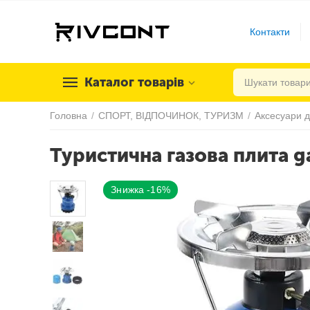
Контакти
Каталог товарів
Головна
/
СПОРТ, ВІДПОЧИНОК, ТУРИЗМ
/
Аксесуари д
Туристична газова плита gas
Знижка -16%