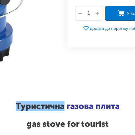
+
−
У к
Додати до переліку п
Туристична
газова плита
gas stove for tourist