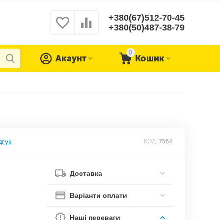
+380(67)512-70-45
+380(50)487-38-79
0
Акаунт
Кошик
дгук
КОД:
7564
Доставка
Варіанти оплати
Наші переваги