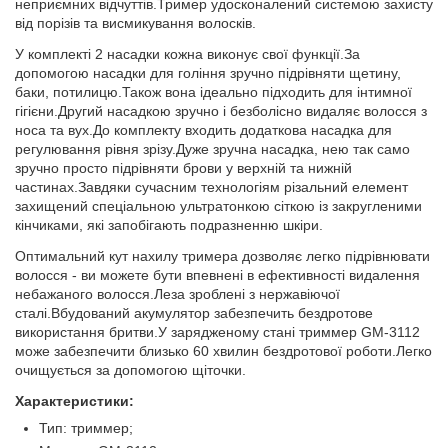
неприємних відчуттів.Тример удосконалений системою захисту
від порізів та висмикування волосків.
У комплекті 2 насадки кожна виконує свої функції.За
допомогою насадки для гоління зручно підрівняти щетину,
баки, потилицю.Також вона ідеально підходить для інтимної
гігієни.Другий насадкою зручно і безболісно видаляє волосся з
носа та вух.До комплекту входить додаткова насадка для
регулювання рівня зрізу.Дуже зручна насадка, нею так само
зручно просто підрівняти брови у верхній та нижній
частинах.Завдяки сучасним технологіям різальний елемент
захищений спеціальною ультратонкою сіткою із закругленими
кінчиками, які запобігають подразненню шкіри.
Оптимальний кут нахилу тримера дозволяє легко підрівнювати
волосся - ви можете бути впевнені в ефективності видалення
небажаного волосся.Леза зроблені з нержавіючої
сталі.Вбудований акумулятор забезпечить бездротове
використання бритви.У зарядженому стані триммер GM-3112
може забезпечити близько 60 хвилин бездротової роботи.Легко
очищується за допомогою щіточки.
Характеристики:
Тип: триммер;