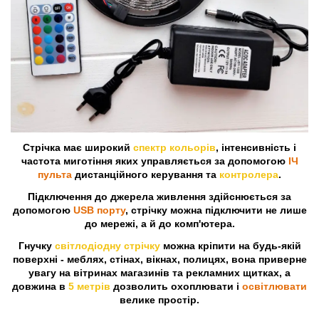
Стрічка має широкий
спектр кольорів
, інтенсивність і
частота миготіння яких управляється за допомогою
ІЧ
пульта
дистанційного керування та
контролера
.
Підключення до джерела живлення здійснюється за
допомогою
USB порту
, стрічку можна підключити не лише
до мережі, а й до комп'ютера.
Гнучку
світлодіодну стрічку
можна кріпити на будь-якій
поверхні - меблях, стінах, вікнах, полицях, вона приверне
увагу на вітринах магазинів та рекламних щитках, а
довжина в
5 метрів
дозволить охоплювати і
освітлювати
велике простір.