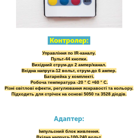
Контролер:
Управління по IR-каналу.
Пульт-44 кнопки.
Вихідний струм-до 2 ампер/канал.
Вхідна напруга-12 вольт, струм-до 6 ампер.
Батарейка у комплекті.
Робоча температура -20 ° C +60 ° C.
Різні світлові ефекти, регулювання яскравості та кольору.
Підходить для стрічок на основі 5050 та 3528 діодів.
Адаптер:
Імпульсний блок живлення.
Вхідна напруга-100-240 вольт.