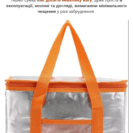
Термо сумка м
ає досить невелику вагу
, дуже проста
в
експлуатації, носінні та догляді, вимагаючи мінімального
чищення
у разі забруднення.