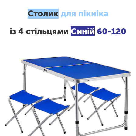
Столик
для пікніка
із 4 стільцями
Синій
60-120