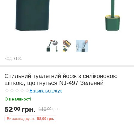
КОД:
7191
Стильний туалетний йорж з силіконовою
щіткою, що гнуться NJ-497 Зелений
Написати відгук
в наявності
52
грн.
00
110
00
грн.
Ви заощаджуєте:
58,00
грн.