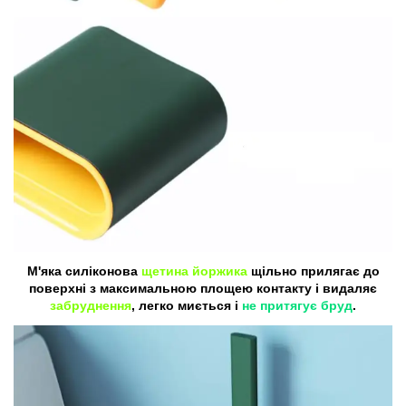
М'яка силіконова
щетина йоржика
щільно прилягає до
поверхні з максимальною площею контакту і видаляє
забруднення
, легко миється і
не притягує бруд
.