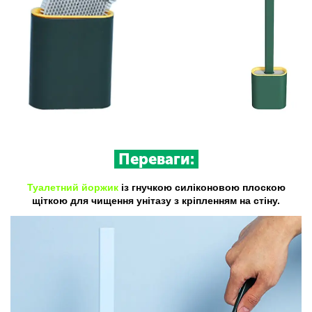
Переваги:
Туалетний йоржик
із гнучкою силіконовою плоскою
щіткою для чищення унітазу з кріпленням на стіну.