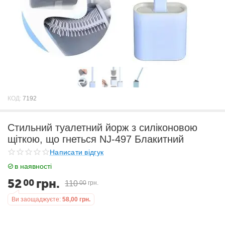
КОД:
7192
Стильний туалетний йорж з силіконовою
щіткою, що гнеться NJ-497 Блакитний
Написати відгук
в наявності
52
грн.
00
110
00
грн.
Ви заощаджуєте:
58,00
грн.