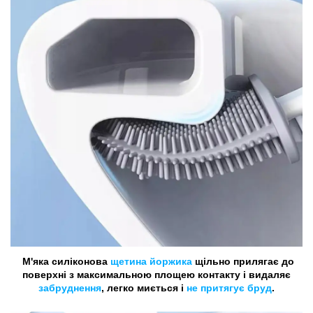
М'яка силіконова
щетина йоржика
щільно прилягає до
поверхні з максимальною площею контакту і видаляє
забруднення
, легко миється і
не притягує бруд
.