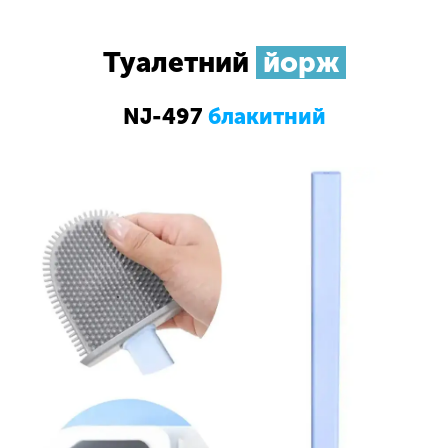
Туалетний
йорж
NJ-497
блакитний