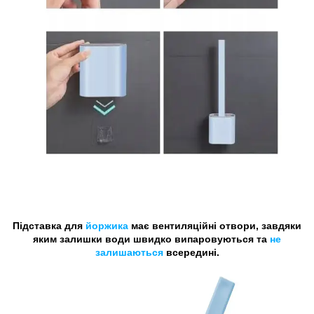
Підставка для
йоржика
має вентиляційні отвори, завдяки
яким залишки води швидко випаровуються та
не
залишаються
всередині.