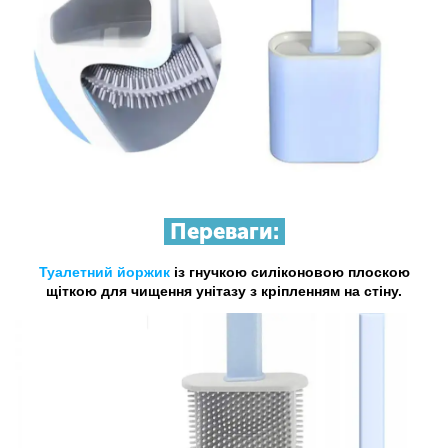
Переваги:
Туалетний йоржик
із гнучкою силіконовою плоскою
щіткою для чищення унітазу з кріпленням на стіну.