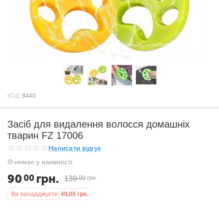
КОД:
8440
Засіб для видалення волосся домашніх
тварин FZ 17006
Написати відгук
немає у наявності
90
грн.
00
139
00
грн.
Ви заощаджуєте:
49,00
грн.