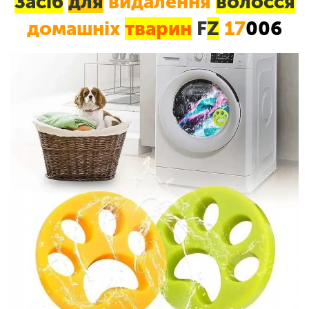
Засіб
для
видалення
волосся
домашніх
тварин
F
Z
17
006