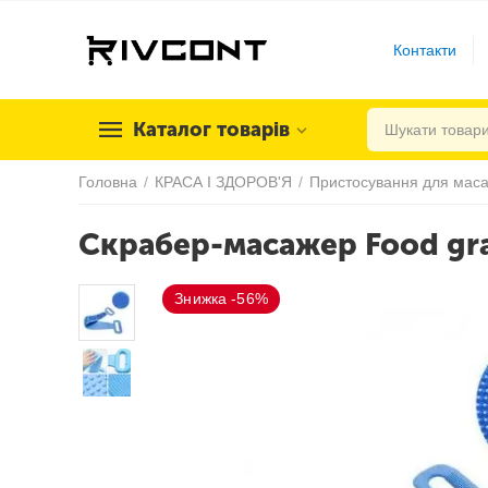
Контакти
Каталог товарів
Головна
/
КРАСА І ЗДОРОВ'Я
/
Пристосування для мас
Скрабер-масажер Food gr
Знижка -56%