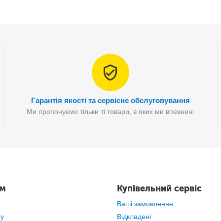
Особливості:
Гарантія якості та сервісне обслуговування
Ми пропонуємо тільки ті товари, в яких ми впевнені
иліконовий скрабер стійкий до високих температур і легко спінюєтьс
Компактна та зручна в перенесенні.
ам
Купівельний сервіс
Ваші замовлення
ту
Відкладені