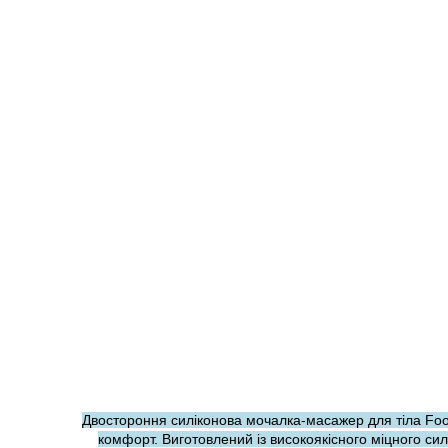
Двостороння силіконова мочалка-масажер для тіла Foo
комфорт. Виготовлений із високоякісного міцного си