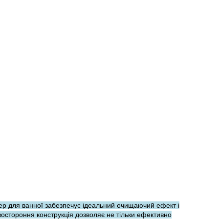
ер для ванної забезпечує ідеальний очищаючий ефект і
востороння конструкція дозволяє не тільки ефективно