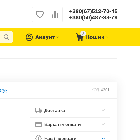
+380(67)512-70-45
+380(50)487-38-79
0
Акаунт
Кошик
дгук
КОД:
4301
Доставка
Варіанти оплати
Наші переваги