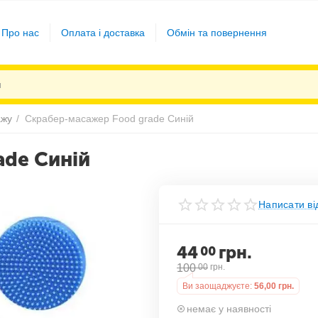
Про нас
Оплата і доставка
Обмін та повернення
ажу
/
Скрабер-масажер Food grade Синій
ade Синій
Написати ві
44
грн.
00
100
00
грн.
Ви заощаджуєте:
56,00
грн.
немає у наявності