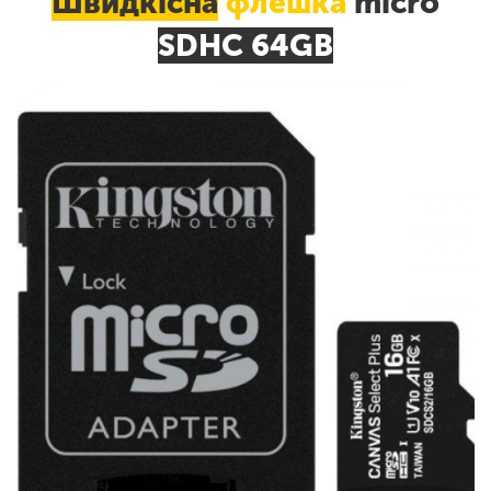
Швидкісна
флешка
micro
SDHC 64GB