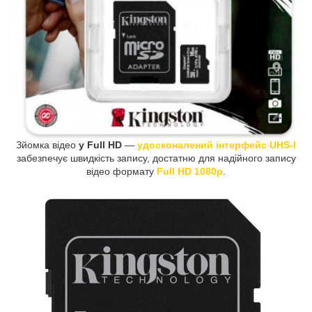
Зйомка відео
у Full HD
—
удосконалений інтерфейс UHS-I
забезпечує швидкість запису, достатню для надійного запису
відео формату
Full HD 1080p
.