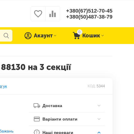
+380(67)512-70-45
+380(50)487-38-79
0
Акаунт
Кошик
88130 на 3 секції
дгук
КОД:
5344
Доставка
Варіанти оплати
обажань
Наші переваги