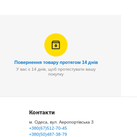
ість якої Ви оціните у перші хвилини.
і.Конструкція шафи є каркасом з металевих
йка, але при необхідності її можна швидко
иру, живете в гуртожитку або переїжджаєте.
Повернення товару протягом 14 днів
У вас є 14 днів, щоб протестувати вашу
покупку
Контакти
м. Одеса, вул. Аеропортівська 3
+380(67)512-70-45
+380(50)487-38-79