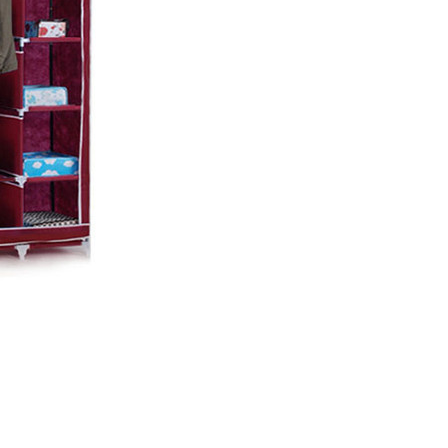
о зручні в експлуатації.Мобільна шафа для
на вигляд тканинний чохол бордового кольору