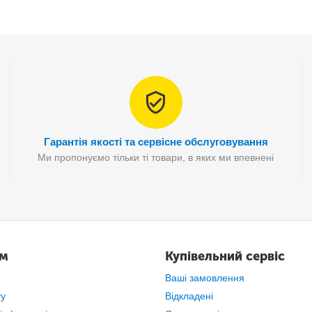
створюють надійну та естетичну конструкцію, практичн
кій шафі, вони функціональні і прості у використанн
енепроникного матеріалу.Шафа тканинна складана сті
рна шафа стане незамінною, якщо Ви винаймаєте кварт
Гарантія якості та сервісне обслуговування
Ми пропонуємо тільки ті товари, в яких ми впевнені
ам
Купівельний сервіс
Ваші замовлення
ту
Відкладені