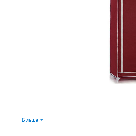
Більше
Текстильні меблі доступні за ціною, швид
одягу з тканини має чотири глибоких полиці