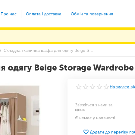
Про нас
Оплата і доставка
Обмін та повернення
/
Складна тканинна шафа для одягу Beige Storage Wardrobe 88130 на 3 секції
 одягу Beige Storage Wardrobe 
Написати ві
Зв'яжіться з нами за
ціною
немає у наявності
Додати до переліку п