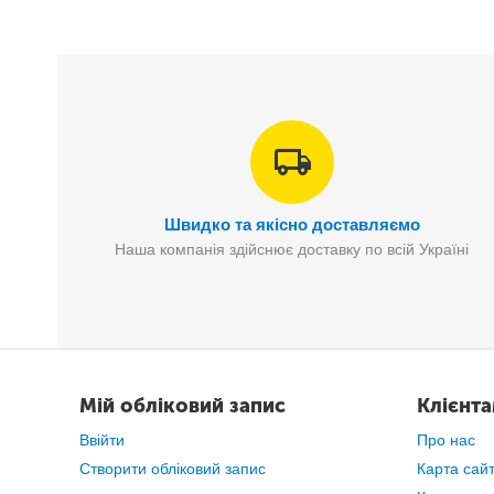
та стійкий, але легкий каркас разом 
Складні шафи – це надійна заміна громізд
перекладин і чохла з міцного водо- і пил
розібрати і перемістити на нове місце.Збі
Швидко та якісно доставляємо
Наша компанія здійснює доставку по всій Україні
Мій обліковий запис
Клієнт
Ввійти
Про нас
Створити обліковий запис
Карта сай