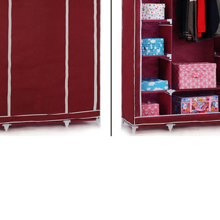
ко збираються, виглядають дуже сучасно і надзвичайн
 та велике платтяне відділення.Гарний та солідний 