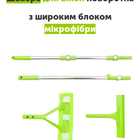
з широким блоком
мікрофібри