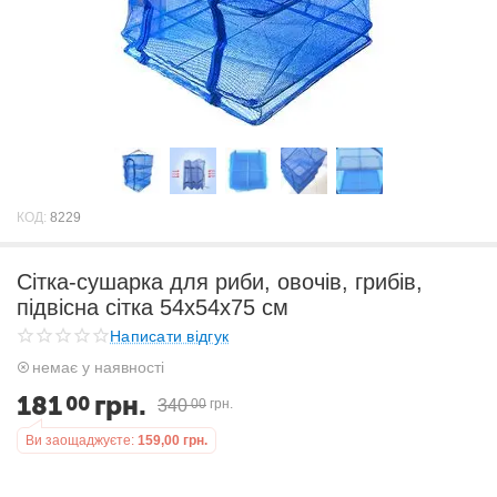
КОД:
8229
Сітка-сушарка для риби, овочів, грибів,
підвісна сітка 54х54х75 см
Написати відгук
немає у наявності
181
грн.
00
340
00
грн.
Ви заощаджуєте:
159,00
грн.