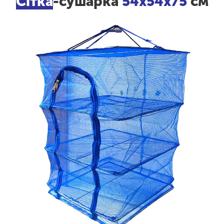
Сітка
-сушарка
54х54х75
см