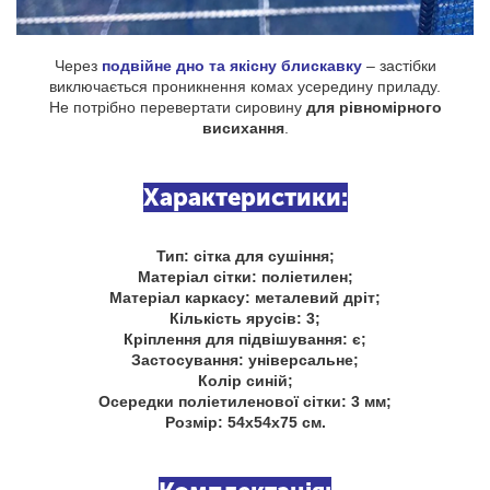
Через
подвійне дно та якісну блискавку
– застібки
виключається проникнення комах усередину приладу.
Не потрібно перевертати сировину
для рівномірного
висихання
.
Характеристики:
Тип: сітка для сушіння;
Матеріал сітки: поліетилен;
Матеріал каркасу: металевий дріт;
Кількість ярусів: 3;
Кріплення для підвішування: є;
Застосування: універсальне;
Колір синій;
Осередки поліетиленової сітки: 3 мм;
Розмір: 54х54х75 см.