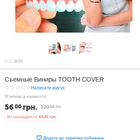
КОД:
2033
Съемные Виниры TOOTH COVER
Написати відгук
немає у наявності
56
грн.
00
120
00
грн.
Ви заощаджуєте:
64,00
грн.
Додати до переліку побажань