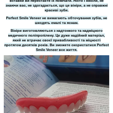
вставки ви перестаєте їх помічати. Ніхто і ніколи, не
знаючи вас, не здогадається, що це вініри, а не справжні
красиві зуби.
Perfect Smile Veneer не вимагають обточування зубів, не
шкодять емалі та яснам.
Вініри виготовляються з надтонкого та надміцного
медичного поліпропілену. Це дуже надійний матеріал,
який не втрачає своєї привабливості та міцності
протягом десятків років. Ви зможете скористатися Perfect
Smile Veneer все життя.