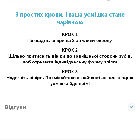
3 простих кроки, і ваша усмішка стане
чарівною
КРОК 1
Покладіть вініри на 2 хвилини окропу.
КРОК 2
Щільно притисніть вініри до зовнішньої сторони зубів,
щоб отримати індивідуальну форму зліпка.
КРОК 3
Надягніть вініри. Посміхайтеся якнайчастіше, адже гарна
усмішка йде всім!
Відгуки