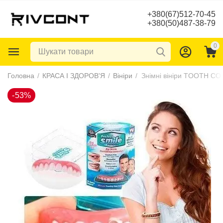
+380(67)512-70-45
+380(50)487-38-79
0
-53%
Головна
/
КРАСА І ЗДОРОВ'Я
/
Вініри
/
Знімні вініри TOOTH C