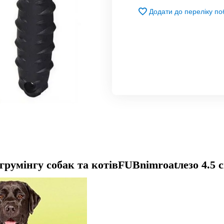
Додати до переліку п
грумінгу собак та котів
FUBnimroat
лезо 4.5 