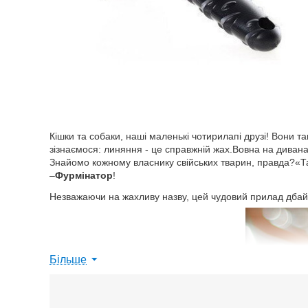
Кішки та собаки, наші маленькі чотирилапі друзі! Вони т
зізнаємося: линяння - це справжній жах.Вовна на диванах
Знайомо кожному власнику свійських тварин, правда?«Так
–
Фурмінатор
!
Незважаючи на жахливу назву, цей чудовий прилад дбайли
Більше