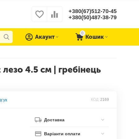
+380(67)512-70-45
+380(50)487-38-79
0
Акаунт
Кошик
лезо 4.5 см | гребінець
дгук
КОД:
2169
Доставка
Варіанти оплати