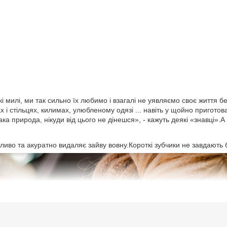
акі милі, ми так сильно їх любимо і взагалі не уявляємо своє життя 
 і стільцях, килимах, улюбленому одязі ... навіть у щойно приготова
а природа, нікуди від цього не дінешся», - кажуть деякі «знавці».А
во та акуратно видаляє зайву вовну.Короткі зубчики не завдають б