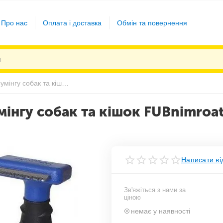
Про нас
Оплата і доставка
Обмін та повернення
Щітка фурмінатор для грумінгу собак та кішок FUBnimroat лезо 4.5 см | гребінець для вовни
інгу собак та кішок FUBnimroat 
Написати ві
Зв'яжіться з нами за
ціною
немає у наявності