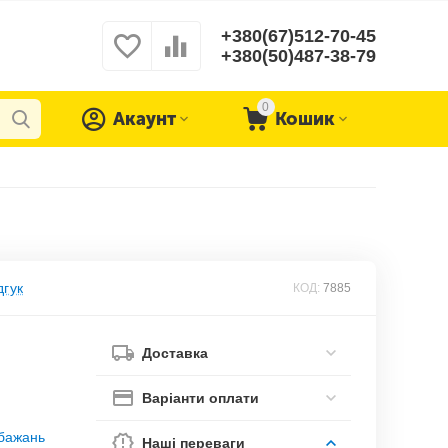
+380(67)512-70-45
+380(50)487-38-79
0
Акаунт
Кошик
дгук
КОД:
7885
Доставка
Варіанти оплати
обажань
Наші переваги