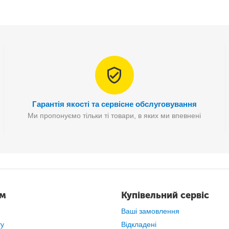
Гарантія якості та сервісне обслуговування
Ми пропонуємо тільки ті товари, в яких ми впевнені
ійні спортсмени
і люди, які
страждають на розсіяний склероз, а
ам
Купівельний сервіс
Ваші замовлення
ту
Відкладені