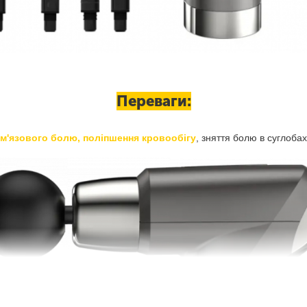
Переваги:
м'язового болю, поліпшення кровообігу
, зняття болю в суглоба