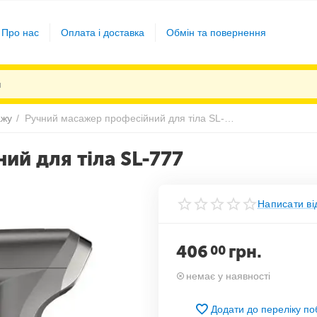
Про нас
Оплата і доставка
Обмін та повернення
ажу
/
Ручний масажер професійний для тіла SL-777
ий для тіла SL-777
Написати ві
406
грн.
00
немає у наявності
Додати до переліку п