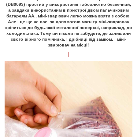
(DB0093) простий у використанні і абсолютно безпечний,
а завдяки використаним в пристрої двом пальчиковим
батареям АА., міні-зварювач легко можна взяти з собою.
Але і це ще не все, за допомогою магніту міні-зварювач
кріпиться до будь-якої металевої поверхні, наприклад, до
холодильника. Тому ви ніколи не забудете, де залишили
свого вірного помічника. І дрібниці під замком, і міні-
зварювач на місці!