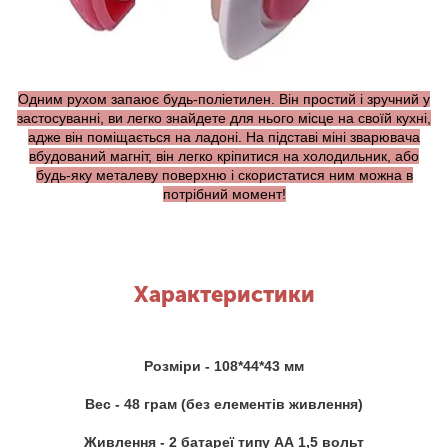
Одним рухом запаює будь-поліетилен. Він простий і зручний у
застосуванні, ви легко знайдете для нього місце на своїй кухні,
адже він поміщається на ладоні. На підставі міні зварювача
вбудований магніт, він легко кріпитися на холодильник, або
будь-яку металеву поверхню і скористатися ним можна в
потрібний момент!
Характеристики
Розміри - 108*44*43 мм
Вес - 48 грам (без елементів живлення)
Живлення - 2 батареї типу АА 1,5 вольт