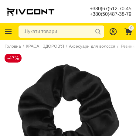
+380(67)512-70-45
+380(50)487-38-79
0
-47%
Головна
/
КРАСА І ЗДОРОВ'Я
/
Аксесуари для волосся
/
Резинк