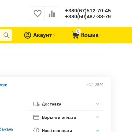
+380(67)512-70-45
+380(50)487-38-79
0
Акаунт
Кошик
дгук
КОД:
3520
Доставка
Варіанти оплати
обажань
Наші переваги