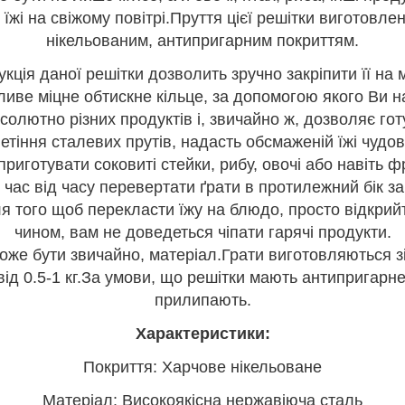
жі на свіжому повітрі.Пруття цієї решітки виготовлені
нікельованим, антипригарним покриттям.
кція даної решітки дозволить зручно закріпити її на 
иве міцне обтискне кільце, за допомогою якого Ви на
олютно різних продуктів і, звичайно ж, дозволяє готу
етіння сталевих прутів, надасть обсмаженій їжі чудо
приготувати соковиті стейки, рибу, овочі або навіть ф
час від часу перевертати ґрати в протилежний бік за
ля того щоб перекласти їжу на блюдо, просто відкрийт
чином, вам не доведеться чіпати гарячі продукти.
же бути звичайно, матеріал.Грати виготовляються зі
від 0.5-1 кг.За умови, що решітки мають антипригарн
прилипають.
Характеристики:
Покриття: Харчове нікельоване
Матеріал: Високоякісна нержавіюча сталь