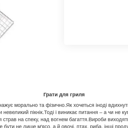
Грати для гриля
ажує морально та фізично.Як хочеться іноді вдихнут
 невеликий пікнік.Тоді і виникає питання – а чи не ку
я страв на спеку, над вогнем багаття.Вироби виходят
 бути не лише м'ясо, а й овочі, птах, риба, інші прод