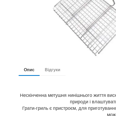
Опис
Відгуки
Нескінченна метушня нинішнього життя висн
природи і влаштувати
Грати-гриль є пристроєм, для приготуванн
може