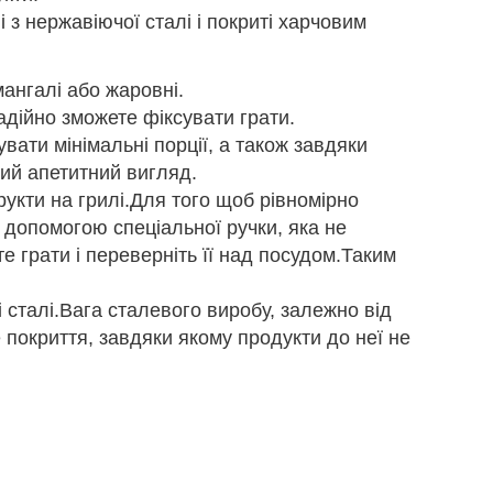
 з нержавіючої сталі і покриті харчовим
мангалі або жаровні.
дійно зможете фіксувати грати.
вати мінімальні порції, а також завдяки
вий апетитний вигляд.
рукти на грилі.Для того щоб рівномірно
 допомогою спеціальної ручки, яка не
е грати і переверніть її над посудом.Таким
 сталі.Вага сталевого виробу, залежно від
е покриття, завдяки якому продукти до неї не