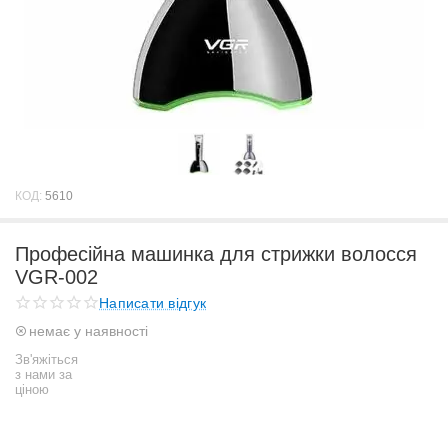
КОД:
5610
Професійна машинка для стрижки волосся
VGR-002
Написати відгук
немає у наявності
Зв'яжіться
з нами за
ціною