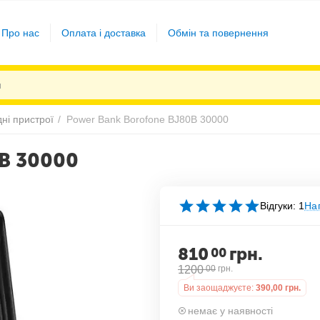
Про нас
Оплата і доставка
Обмін та повернення
ні пристрої
/
Power Bank Borofone BJ80B 30000
0B 30000
Відгуки: 1
Нап
810
грн.
00
1200
00
грн.
Ви заощаджуєте:
390,00
грн.
немає у наявності