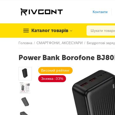
Контакти
Каталог товарів
Головна
/
СМАРТФОНИ, АКСЕСУАРИ
/
Бездротові заряд
Power Bank Borofone BJ8
Високий рейтинг
Знижка -33%