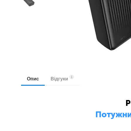
1
Опис
Відгуки
P
Потужни