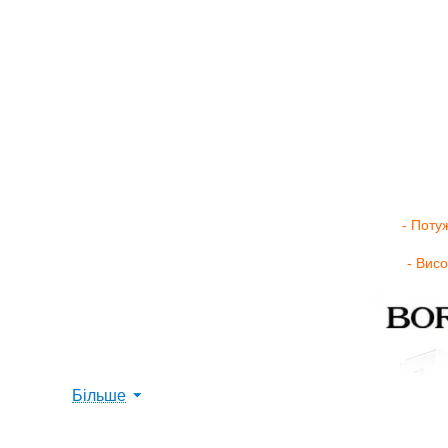
- Поту
- Висо
Більше