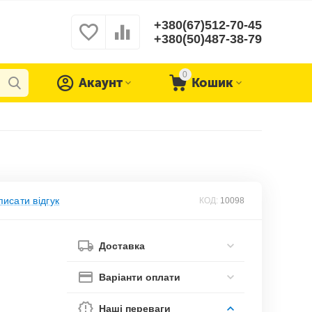
+380(67)512-70-45
+380(50)487-38-79
0
Акаунт
Кошик
исати відгук
КОД:
10098
Доставка
Варіанти оплати
Наші переваги