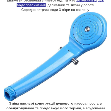
Двигун виготовлений
з чистої міді
та має
потужний ефект
водопоглинання
, делікатний та тихий у роботі.
Середня витрата води 3 літри на хвилину.
Зміна нижньої конструкції душового насоса
проста
в
обслуговуванні
та
продовжує його термін
, а вбудований