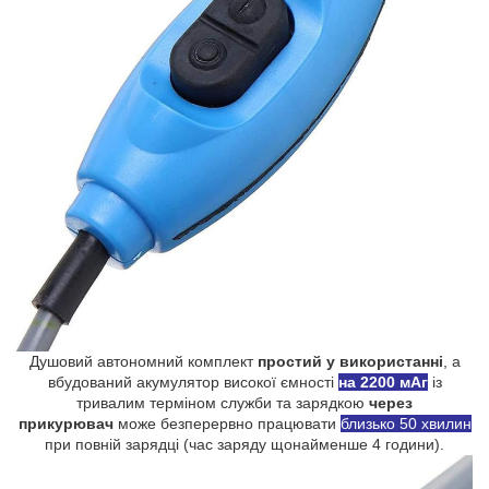
Душовий автономний комплект
простий у використанні
, а
вбудований акумулятор високої ємності
на 2200 мАг
із
тривалим терміном служби та зарядкою
через
прикурювач
може безперервно працювати
близько 50 хвилин
при повній зарядці (час заряду щонайменше 4 години).