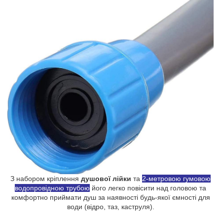
З набором кріплення
душової лійки
та
2-метровою гумовою
водопровідною трубою
його легко повісити над головою та
комфортно приймати душ за наявності будь-якої ємності для
води (відро, таз, каструля).