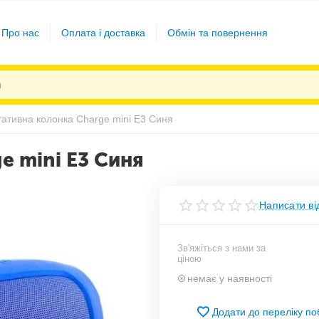
Про нас
Оплата і доставка
Обмін та повернення
ативна колонка Charge mini E3 Синя
e mini E3 Синя
Написати ві
Зв'яжіться з нами за
ціною
немає у наявності
Додати до переліку п