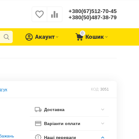
+380(67)512-70-45
+380(50)487-38-79
0
Акаунт
Кошик
дгук
КОД:
3051
Доставка
Варіанти оплати
обажань
Наші переваги