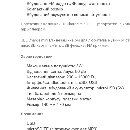
Вбудоване FM радіо (USB шнур є антеною)
Компактний розмір
Вбудований акумулятор великої потужності
Портативна колонка JBL Charge mini E3 – це портативна кол
mp3-плеєром.
JBL Charge mini E3 - незамінна річ для любителів музики.Мі
microSD карти пам'яті, USB флешка і FM приймач.
Характеристики:
Максимальна потужність: 3W
Відношення сигнал/шум: 80 дБ
Частотний діапазон: 200 – 16000 Гц
Інтерфейси: Bluetooth, microSD, USB
Живлення: вбудований акумулятор, microUSB (5V)
Тип батареї: літій-полімерна
Матеріал корпусу: пластик, метал,
Розмір: 140 мм * 70 мм
Рознімання:
USB
microSD TF (підтримує формат MP3)