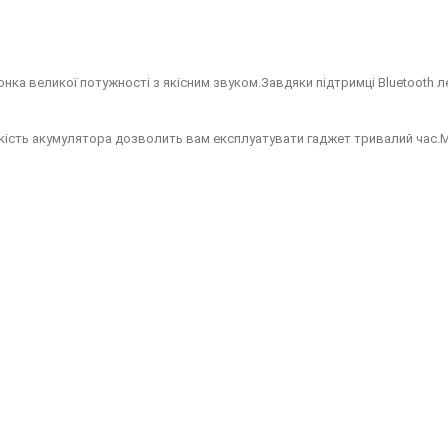
онка великої потужності з якісним звуком.Завдяки підтримці Bluetooth 
сткість акумулятора дозволить вам експлуатувати гаджет тривалий час.Мі