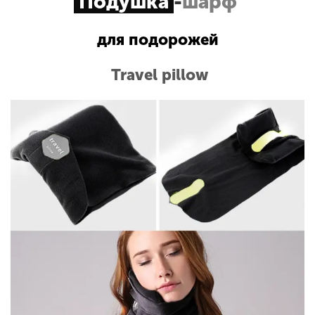
Подушка
-
шарф
для подорожей
Travel pillow