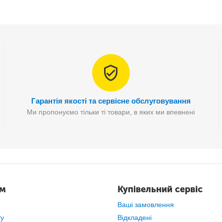
Гарантія якості та сервісне обслуговування
Ми пропонуємо тільки ті товари, в яких ми впевнені
ам
Купівельний сервіс
Працює на принципі
магнітного напилення на звороті дисплея;
Ваші замовлення
ту
Відкладені