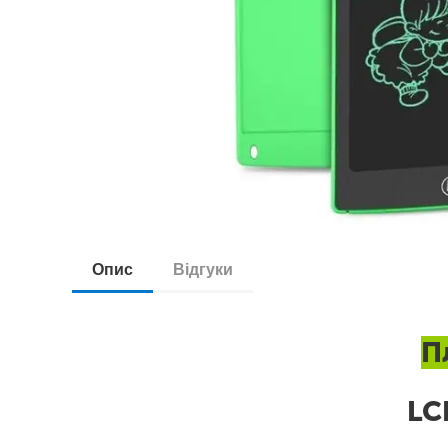
Опис
Відгуки
П
LC