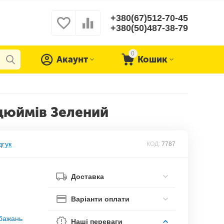
+380(67)512-70-45
+380(50)487-38-79
0
Акаунт
Кошик
 дюймів Зелений
дгук
КОД:
7787
Доставка
Варіанти оплати
обажань
Наші переваги