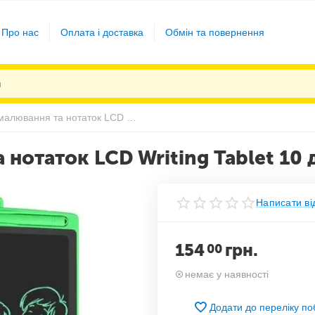
Про нас
Оплата і доставка
Обмін та повернення
Планшет для малювання та нотаток LCD Writing Tablet 10 дюймів Зелений
 нотаток LCD Writing Tablet 10
Написати ві
154
грн.
00
немає у наявності
Додати до переліку п