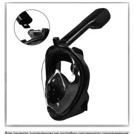
Для заняття снорклінгом не потрібно численного спорядження,