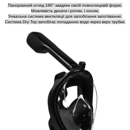
Панорамний огляд 180° завдяки своїй повнолицевій формі;
Можливість дихати і ротом, і носом;
Унікальна система вентиляції для запобігання запотіванню;
Система Dry Top запобігає попаданню води через верх трубки;