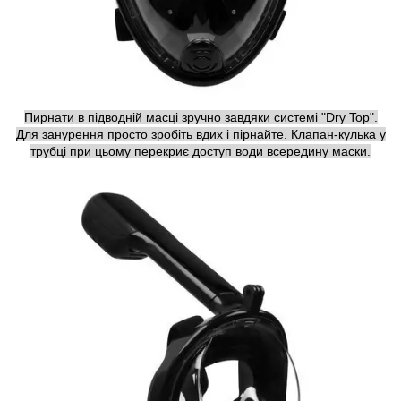
Пирнати в підводній масці зручно завдяки системі "Dry Top".
Для занурення просто зробіть вдих і пірнайте. Клапан-кулька у
трубці при цьому перекриє доступ води всередину маски.