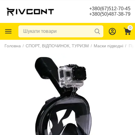
+380(67)512-70-45
+380(50)487-38-79
0
Головна
/
СПОРТ, ВІДПОЧИНОК, ТУРИЗМ
/
Маски підводні
/
Пі