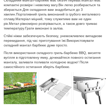
Складаний мангал-барбекю має безліч переваг.Мангал має
компактні розміри і невелику вагу.Він легко розбирається та
збирається.Для складання вам знадобиться до 3
хвилин.Портативний гриль виконаний із грубого металевого
сплаву.Матеріал міцний, тому служитиме вам не один
рік.Метал рівномірно розігрівається, а також довго тримає
температуру.Грати виконані із заліза.
Стійкі ніжки забезпечують безпеку, унеможливлює випадкове
перекидання, під час приготування їжі.Використовувати
складний мангал барбекю дуже просто.
Після використання складного гриль-барбекю BBQ, висипте
вугілля в підготовлену ямку, дочекайтеся повного остигання
мангалу, заливати поливати холодною водою! Після
самостійного остигання зберіть барбекю.