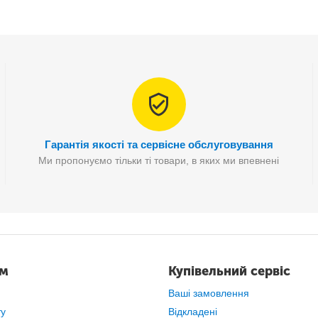
Гарантія якості та сервісне обслуговування
Ми пропонуємо тільки ті товари, в яких ми впевнені
етром 18 мм, кольорового фронтального табло індикатора (з вбудо
всього необхідного кріплення.
ам
Купівельний сервіс
Ваші замовлення
ту
Відкладені