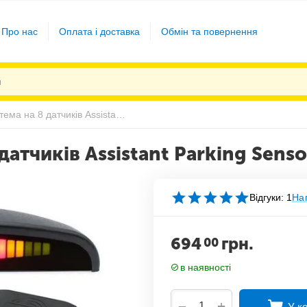
Про нас
Оплата і доставка
Обмін та повернення
Паркувальна система на 8 датчиків Assistant Parking Sensor
атчиків Assistant Parking Senso
Відгуки: 1
Нап
694
грн.
00
в наявності
+
−
У к