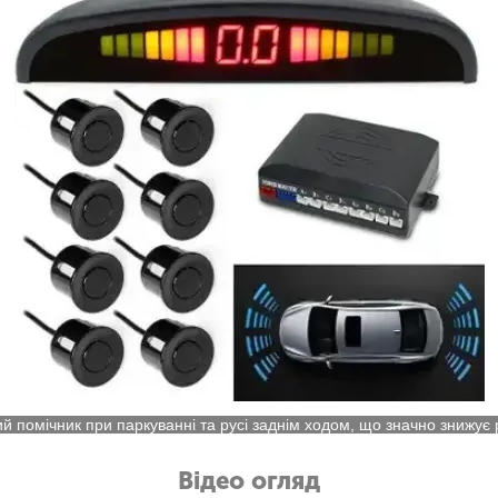
й помічник при паркуванні та русі заднім ходом, що значно знижує
Відео огляд