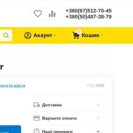
+380(67)512-70-45
+380(50)487-38-79
0
Акаунт
Кошик
r
исати відгук
КОД:
4380
Доставка
Варіанти оплати
Наші переваги
ошик