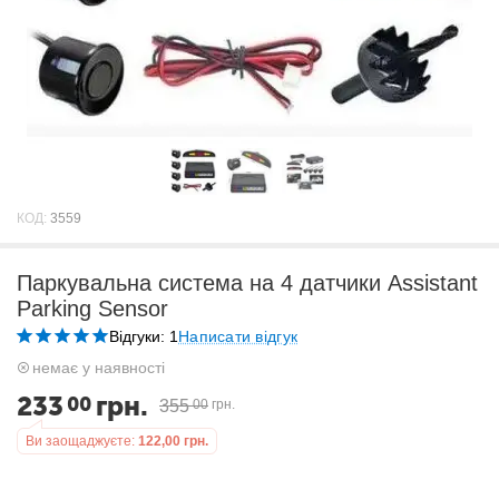
КОД:
3559
Паркувальна система на 4 датчики Assistant
Parking Sensor
Відгуки: 1
Написати відгук
немає у наявності
233
грн.
00
355
00
грн.
Ви заощаджуєте:
122,00
грн.