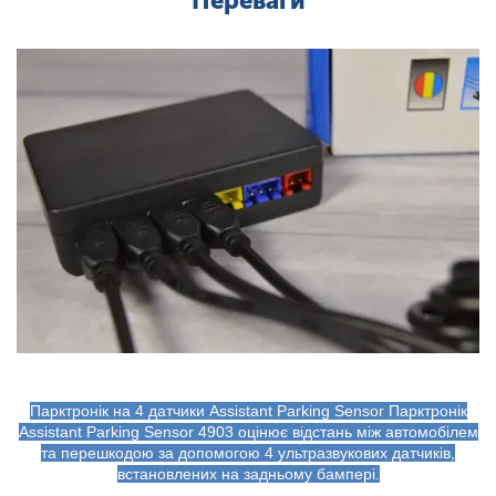
Переваги
Парктронік на 4 датчики Assistant Parking Sensor Парктронік
Assistant Parking Sensor 4903 оцінює відстань між автомобілем
та перешкодою за допомогою 4 ультразвукових датчиків,
встановлених на задньому бампері.