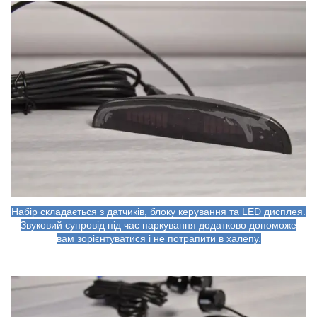
Набір складається з датчиків, блоку керування та LED дисплея.
Звуковий супровід під час паркування додатково допоможе
вам зорієнтуватися і не потрапити в халепу.