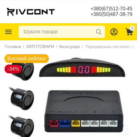
+380(67)512-70-45
+380(50)487-38-79
0
Високий рейтинг
Головна
/
АВТОТОВАРИ
/
Аксесуари
/
-34%