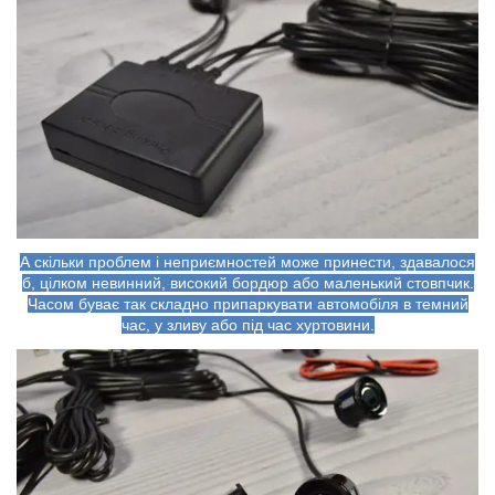
А скільки проблем і неприємностей може принести, здавалося
б, цілком невинний, високий бордюр або маленький стовпчик.
Часом буває так складно припаркувати автомобіля в темний
час, у зливу або під час хуртовини.