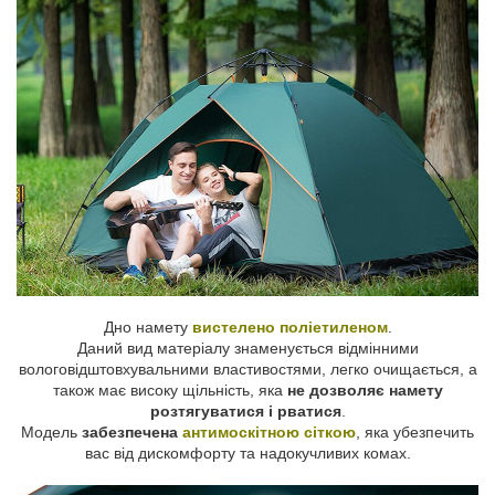
Дно намету
вистелено поліетиленом
.
Даний вид матеріалу знаменується відмінними
вологовідштовхувальними властивостями, легко очищається, а
також має високу щільність, яка
не дозволяє намету
розтягуватися і рватися
.
Модель
забезпечена
антимоскітною сіткою
, яка убезпечить
вас від дискомфорту та надокучливих комах.