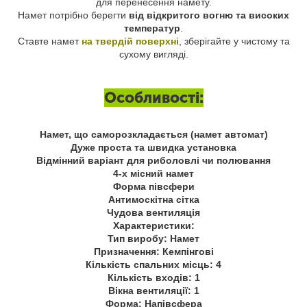
для перенесення намету.
Намет потрібно берегти
від відкритого вогню та високих
температур
.
Ставте намет
на твердій поверхні
, зберігайте у чистому та
сухому вигляді.
Особливості:
Намет, що саморозкладається (намет автомат)
Дуже проста та швидка установка
Відмінний варіант для риболовлі чи полювання
4-х місний намет
Форма півсфери
Антимоскітна сітка
Чудова вентиляція
Характеристики:
Тип виробу: Намет
Призначення: Кемпінгові
Кількість спальних місць: 4
Кількість входів: 1
Вікна вентиляції: 1
Форма: Напівсфера