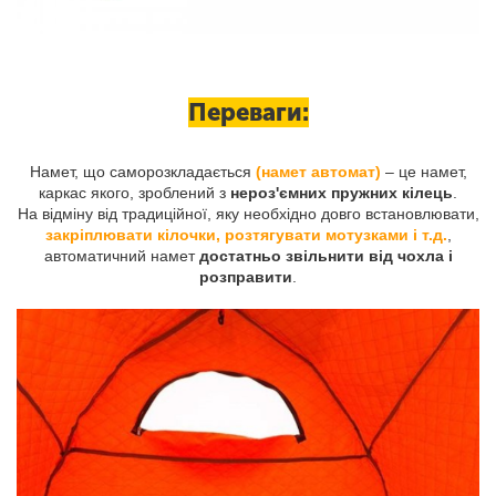
Переваги:
Намет, що саморозкладається
(намет автомат)
– це намет,
каркас якого, зроблений з
нероз'ємних пружних кілець
.
На відміну від традиційної, яку необхідно довго встановлювати,
закріплювати кілочки, розтягувати мотузками і т.д.
,
автоматичний намет
достатньо звільнити від чохла і
розправити
.