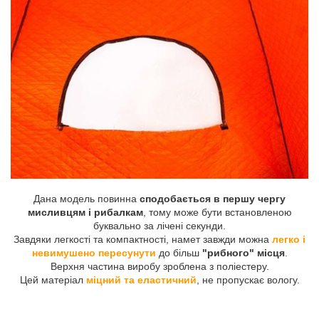
Дана модель повинна
сподобається в першу чергу
мисливцям і рибалкам
, тому може бути встановленою
буквально за лічені секунди.
Завдяки легкості та компактності, намет завжди можна
легко і
невимушено пересунути
до більш
"рибного" місця
.
Верхня частина виробу зроблена з поліестеру.
Цей матеріал
міцний та еластичний
, не пропускає вологу.