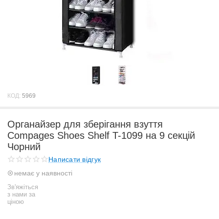
КОД:
5969
Органайзер для зберігання взуття
Compages Shoes Shelf T-1099 на 9 секцій
Чорний
Написати відгук
немає у наявності
Зв'яжіться
з нами за
ціною